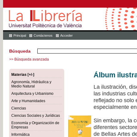
Principal
Contáctenos
Acceder
Búsqueda
>> Búsqueda avanzada
Álbum ilustr
Materias [+/-]
Agronomía, Hidráulica y
La ilustración, di
Medio Natural
las industrias cu
Arquitectura y Urbanismo
reflejado no solo
Arte y Humanidades
especialmente en 
Ciencias
Ciencias Sociales y Jurídicas
Sin embargo, la c
Economía y Organización de
diferentes sectore
Empresas
de Bellas Artes de
Informática