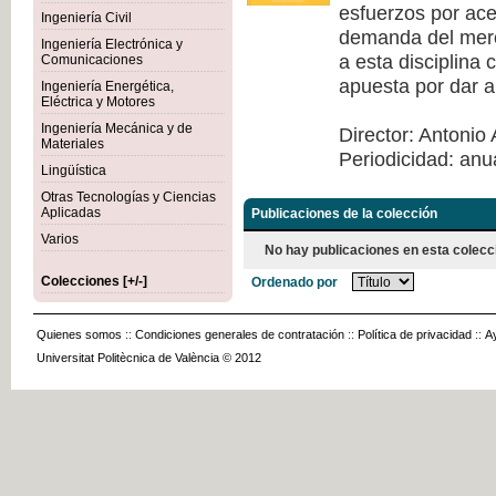
esfuerzos por acer
Ingeniería Civil
demanda del merca
Ingeniería Electrónica y
a esta disciplina
Comunicaciones
apuesta por dar a
Ingeniería Energética,
Eléctrica y Motores
Ingeniería Mecánica y de
Director: Antonio 
Materiales
Periodicidad: anu
Lingüística
Otras Tecnologías y Ciencias
Aplicadas
Publicaciones de la colección
Varios
No hay publicaciones en esta colecc
Colecciones [+/-]
Ordenado por
Quienes somos
::
Condiciones generales de contratación
::
Política de privacidad
::
A
Universitat Politècnica de València © 2012