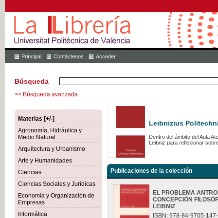
Principal
Contáctenos
Acceder
Búsqueda
>> Búsqueda avanzada
Materias [+/-]
Leibnizius Politechn
Agronomía, Hidráulica y
Medio Natural
Dentro del ámbito del Aula A
Leibniz para reflexionar sob
Arquitectura y Urbanismo
Arte y Humanidades
Publicaciones de la colección
Ciencias
Ciencias Sociales y Jurídicas
EL PROBLEMA ANTRO
Economía y Organización de
CONCEPCIÓN FILOSÓF
Empresas
LEIBNIZ
Informática
ISBN: 978-84-9705-147