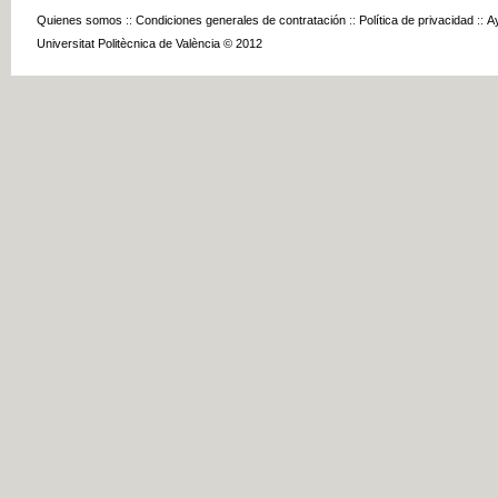
Quienes somos
::
Condiciones generales de contratación
::
Política de privacidad
::
A
Universitat Politècnica de València © 2012