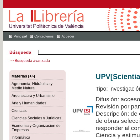
Principal
Contáctenos
Acceder
Búsqueda
>> Búsqueda avanzada
UPV[Scientia
Materias [+/-]
Agronomía, Hidráulica y
Tipo: investigació
Medio Natural
Arquitectura y Urbanismo
Difusión: acceso
Arte y Humanidades
Revisión por pa
Ciencias
Descripción: de 
Ciencias Sociales y Jurídicas
de obras selecci
Economía y Organización de
responder al com
Empresas
Ciencia y estimul
Informática