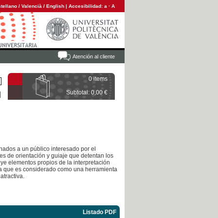
tellano
/
Valencià
/
English
|
Accesibilidad:
a
·
A
Atención al cliente
0 items
Subtotal: 0,00 €
inados a un público interesado por el
es de orientación y guiaje que detentan los
luye elementos propios de la interpretación
 ya que es considerado como una herramienta
atractiva.
Listado PDF