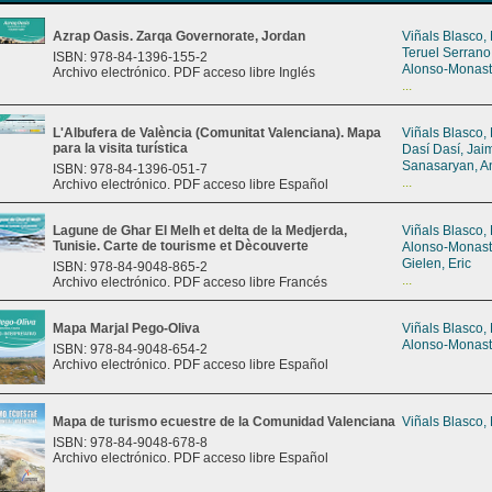
Azrap Oasis. Zarqa Governorate, Jordan
Viñals Blasco,
Teruel Serrano
ISBN: 978-84-1396-155-2
Alonso-Monast
Archivo electrónico. PDF acceso libre Inglés
...
L'Albufera de València (Comunitat Valenciana). Mapa
Viñals Blasco,
para la visita turística
Dasí Dasí, Jai
Sanasaryan, A
ISBN: 978-84-1396-051-7
...
Archivo electrónico. PDF acceso libre Español
Lagune de Ghar El Melh et delta de la Medjerda,
Viñals Blasco,
Tunisie. Carte de tourisme et Dècouverte
Alonso-Monast
Gielen, Eric
ISBN: 978-84-9048-865-2
...
Archivo electrónico. PDF acceso libre Francés
Mapa Marjal Pego-Oliva
Viñals Blasco,
Alonso-Monast
ISBN: 978-84-9048-654-2
Archivo electrónico. PDF acceso libre Español
Mapa de turismo ecuestre de la Comunidad Valenciana
Viñals Blasco,
ISBN: 978-84-9048-678-8
Archivo electrónico. PDF acceso libre Español