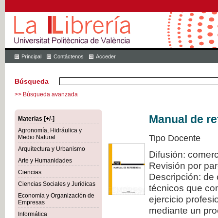
Principal
Contáctenos
Acceder
Búsqueda
>> Búsqueda avanzada
Manual de re
Materias [+/-]
Agronomía, Hidráulica y
Tipo Docente
Medio Natural
Arquitectura y Urbanismo
Difusión: comerc
Arte y Humanidades
Revisión por pa
Ciencias
Descripción: de 
Ciencias Sociales y Jurídicas
técnicos que con
Economía y Organización de
ejercicio profes
Empresas
mediante un proc
Informática