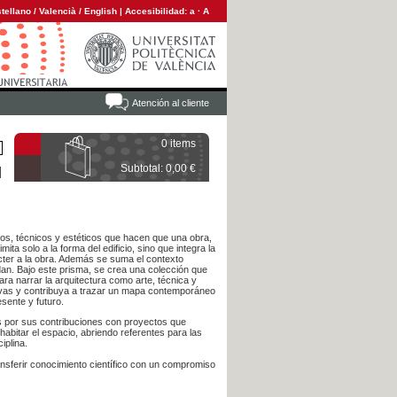
tellano
/
Valencià
/
English
|
Accesibilidad:
a
·
A
Atención al cliente
0 items
Subtotal: 0,00 €
icos, técnicos y estéticos que hacen que una obra,
mita solo a la forma del edificio, sino que integra la
ácter a la obra. Además se suma el contexto
rdan. Bajo este prisma, se crea una colección que
ara narrar la arquitectura como arte, técnica y
ctivas y contribuya a trazar un mapa contemporáneo
sente y futuro.
s por sus contribuciones con proyectos que
abitar el espacio, abriendo referentes para las
iplina.
ansferir conocimiento científico con un compromiso