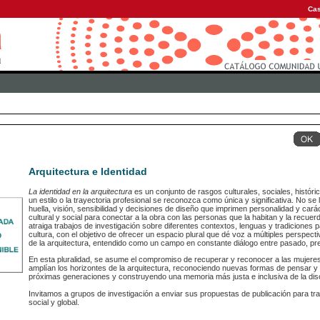
Cas
Arquitectura e Identidad
La identidad en la arquitectura
es un conjunto de rasgos culturales, sociales, histór
un estilo o la trayectoria profesional se reconozca como única y significativa. No se li
huella, visión, sensibilidad y decisiones de diseño que imprimen personalidad y car
cultural y social para conectar a la obra con las personas que la habitan y la recue
atraiga trabajos de investigación sobre diferentes contextos, lenguas y tradiciones p
cultura, con el objetivo de ofrecer un espacio plural que dé voz a múltiples perspe
de la arquitectura, entendido como un campo en constante diálogo entre pasado, pre
En esta pluralidad, se asume el compromiso de recuperar y reconocer a las mujere
amplían los horizontes de la arquitectura, reconociendo nuevas formas de pensar y h
próximas generaciones y construyendo una memoria más justa e inclusiva de la disc
Invitamos a grupos de investigación a enviar sus propuestas de publicación para tr
social y global.