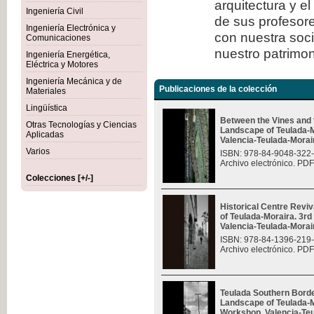
arquitectura y e
Ingeniería Civil
de sus profesore
Ingeniería Electrónica y
con nuestra soc
Comunicaciones
nuestro patrimon
Ingeniería Energética,
Eléctrica y Motores
Ingeniería Mecánica y de
Publicaciones de la colección
Materiales
Lingüística
Between the Vines and 
Otras Tecnologías y Ciencias
Landscape of Teulada-M
Aplicadas
Valencia-Teulada-Moraira
Varios
ISBN: 978-84-9048-322
Archivo electrónico. PDF
Colecciones [+/-]
Historical Centre Revi
of Teulada-Moraira. 3rd
Valencia-Teulada-Moraira
ISBN: 978-84-1396-219
Archivo electrónico. PDF
Teulada Southern Borde
Landscape of Teulada-Mo
Workshop, Valencia-Teul