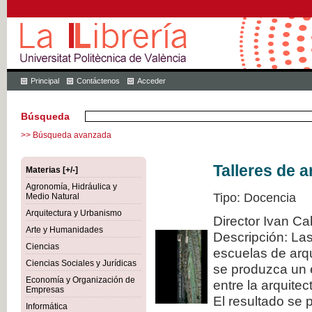
Principal
Contáctenos
Acceder
Búsqueda
>> Búsqueda avanzada
Talleres de a
Materias [+/-]
Agronomía, Hidráulica y
Tipo: Docencia
Medio Natural
Arquitectura y Urbanismo
Director Ivan Ca
Arte y Humanidades
Descripción: La
Ciencias
escuelas de arqu
Ciencias Sociales y Jurídicas
se produzca un 
Economía y Organización de
entre la arquitec
Empresas
El resultado se 
Informática