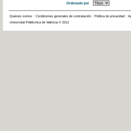
Ordenado por
Quienes somos
::
Condiciones generales de contratación
::
Política de privacidad
::
A
Universitat Politècnica de València © 2012