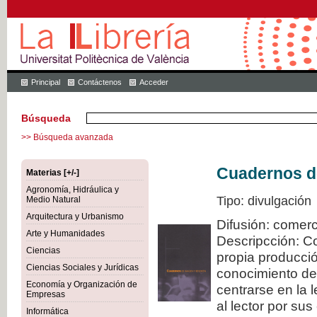
Principal
Contáctenos
Acceder
Búsqueda
>> Búsqueda avanzada
Cuadernos de
Materias [+/-]
Agronomía, Hidráulica y
Tipo: divulgación
Medio Natural
Arquitectura y Urbanismo
Difusión: comerc
Arte y Humanidades
Descripcción: C
Ciencias
propia producció
Ciencias Sociales y Jurídicas
conocimiento de
Economía y Organización de
centrarse en la 
Empresas
al lector por sus
Informática