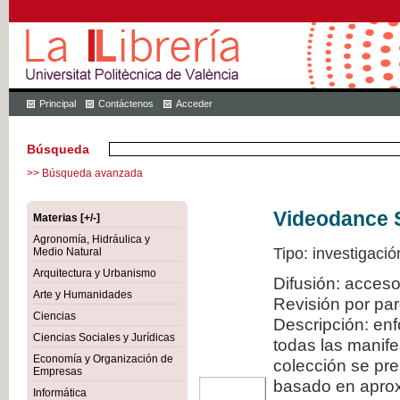
Principal
Contáctenos
Acceder
Búsqueda
>> Búsqueda avanzada
Videodance 
Materias [+/-]
Agronomía, Hidráulica y
Tipo: investigació
Medio Natural
Arquitectura y Urbanismo
Difusión: acceso
Arte y Humanidades
Revisión por pa
Ciencias
Descripción: en
Ciencias Sociales y Jurídicas
todas las manif
Economía y Organización de
colección se pr
Empresas
basado en aproxi
Informática