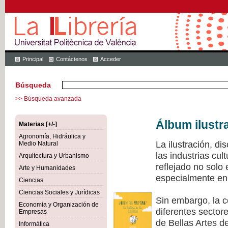
Principal
Contáctenos
Acceder
Búsqueda
>> Búsqueda avanzada
Álbum ilustr
Materias [+/-]
Agronomía, Hidráulica y
La ilustración, di
Medio Natural
las industrias cu
Arquitectura y Urbanismo
reflejado no solo
Arte y Humanidades
especialmente en 
Ciencias
Ciencias Sociales y Jurídicas
Sin embargo, la c
Economía y Organización de
diferentes sectore
Empresas
de Bellas Artes de
Informática