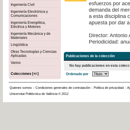
esfuerzos por acer
Ingeniería Civil
demanda del merca
Ingeniería Electrónica y
a esta disciplina
Comunicaciones
apuesta por dar a
Ingeniería Energética,
Eléctrica y Motores
Ingeniería Mecánica y de
Director: Antonio 
Materiales
Periodicidad: anu
Lingüística
Otras Tecnologías y Ciencias
Aplicadas
Publicaciones de la colección
Varios
No hay publicaciones en esta colecc
Colecciones [+/-]
Ordenado por
Quienes somos
::
Condiciones generales de contratación
::
Política de privacidad
::
A
Universitat Politècnica de València © 2012