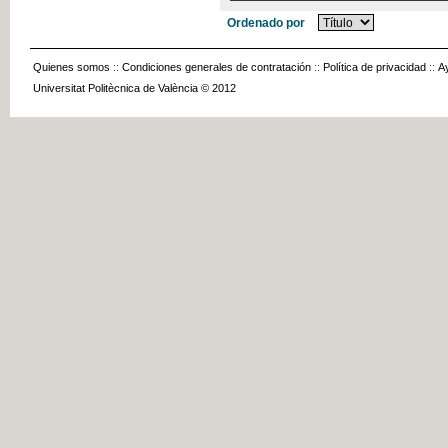
Ordenado por
Quienes somos
::
Condiciones generales de contratación
::
Política de privacidad
::
A
Universitat Politècnica de València © 2012