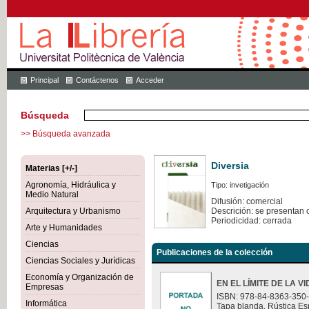
Principal
Contáctenos
Acceder
Búsqueda
>> Búsqueda avanzada
Diversia
Materias [+/-]
Agronomía, Hidráulica y
Tipo: invetigación
Medio Natural
Difusión: comercial
Arquitectura y Urbanismo
Descrición: se presentan 
Periodicidad: cerrada
Arte y Humanidades
Ciencias
Publicaciones de la colección
Ciencias Sociales y Jurídicas
Economía y Organización de
EN EL LÍMITE DE LA V
Empresas
ISBN: 978-84-8363-350
Informática
Tapa blanda. Rústica Es