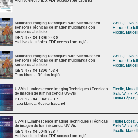
Archivo electrónico. PDF acceso libre Español
Multiband Imaging Techniques with Silicon-based
Webb, E. Keat
sensors / Técnicas de imagen multibanda con
Herrero-Cortel
sensores al silicio
Picollo, Marcel
ISBN: 978-84-1396-223-8
Archivo electrónico. PDF acceso libre Inglés
Multiband Imaging Techniques with Silicon-based
Webb, E. Keat
sensors / Técnicas de imagen multibanda con
Herrero-Cortel
sensores al silicio
Picollo, Marcel
ISBN: 978-84-1396-403-4
Tapa blanda. Rústica Inglés
UV-Vis Luminescence Imaging Techniques / Técnicas
Picollo, Marcel
de imagen de luminiscencia UV-Vis
Stols-Witlox, M
Fuster López, 
ISBN: 978-84-9048-828-7
Tapa blanda. Rústica Español
UV-Vis Luminescence Imaging Techniques / Técnicas
Fuster López, 
de imagen de luminiscencia UV-Vis
Stols-Witlox, M
Picollo, Marcel
ISBN: 978-84-9048-828-7
Archivo electrónico. PDF acceso libre Inglés