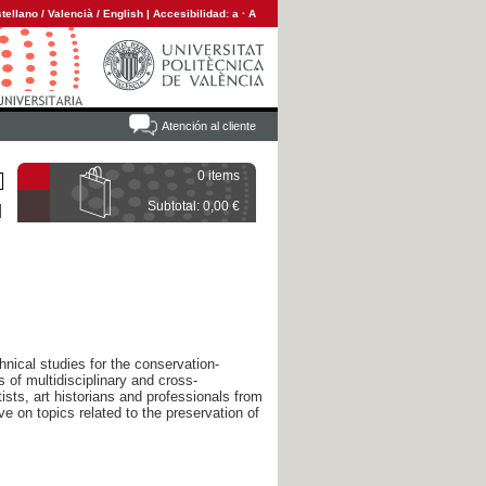
tellano
/
Valencià
/
English
|
Accesibilidad:
a
·
A
Atención al cliente
0 items
Subtotal: 0,00 €
hnical studies for the conservation-
s of multidisciplinary and cross-
ists, art historians and professionals from
ve on topics related to the preservation of