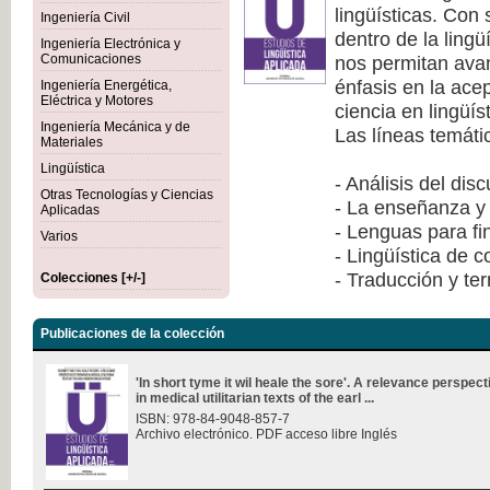
lingüísticas. Con
Ingeniería Civil
dentro de la lingü
Ingeniería Electrónica y
nos permitan avan
Comunicaciones
énfasis en la ace
Ingeniería Energética,
Eléctrica y Motores
ciencia en lingüís
Ingeniería Mecánica y de
Las líneas temáti
Materiales
Lingüística
- Análisis del dis
Otras Tecnologías y Ciencias
- La enseñanza y 
Aplicadas
- Lenguas para fi
Varios
- Lingüística de 
- Traducción y te
Colecciones [+/-]
Publicaciones de la colección
'In short tyme it wil heale the sore'. A relevance perspec
in medical utilitarian texts of the earl ...
ISBN: 978-84-9048-857-7
Archivo electrónico. PDF acceso libre Inglés