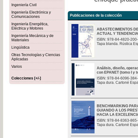
Ingeniería Civil
Ingeniería Electrónica y
Publicaciones de la colección
Comunicaciones
Ingeniería Energética,
Eléctrica y Motores
ABASTECIMIENTOS D
ACTUAL Y TENDENCI
Ingeniería Mecánica y de
ISBN: 978-84-4820-200
Materiales
Tapa blanda. Rústica Es
Lingüística
Otras Tecnologías y Ciencias
Aplicadas
Varios
Análisis, diseño, opera
con EPANET (tomo I y t
Colecciones [+/-]
ISBN: 978-84-6096-384
Tapa dura. Cartoné Esp
BENCHMARKING PARA
GUIANDO A LOS PRES
HACIA LA EXCELENCI
ISBN: 978-84-8363-865
Tapa dura. Cartoné Esp