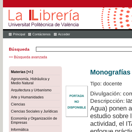
Principal
Contáctenos
Acceder
Búsqueda
>> Búsqueda avanzada
Monografías 
Materias [+/-]
Agronomía, Hidráulica y
Tipo: docente
Medio Natural
Arquitectura y Urbanismo
Divulgación: com
Arte y Humanidades
a
Descripcción: l
Ciencias
Agua) ponen a 
Ciencias Sociales y Jurídicas
estudio sobre l
Economía y Organización de
actividad, el 
Empresas
Informática
enfoque prácti