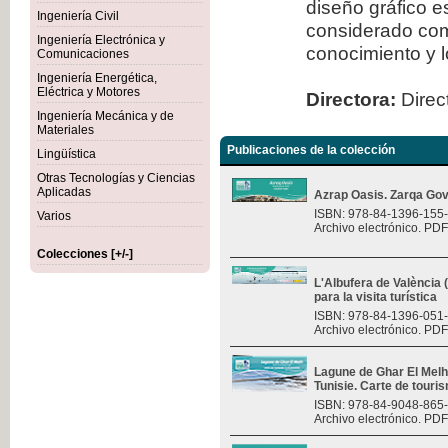
diseño gráfico 
Ingeniería Civil
considerado com
Ingeniería Electrónica y
conocimiento y l
Comunicaciones
Ingeniería Energética,
Eléctrica y Motores
Directora:
Direct
Ingeniería Mecánica y de
Materiales
Publicaciones de la colección
Lingüística
Otras Tecnologías y Ciencias
Aplicadas
Azrap Oasis. Zarqa Gov
ISBN: 978-84-1396-155
Varios
Archivo electrónico. PDF
Colecciones [+/-]
L'Albufera de València
para la visita turística
ISBN: 978-84-1396-051
Archivo electrónico. PDF
Lagune de Ghar El Melh 
Tunisie. Carte de touri
ISBN: 978-84-9048-865
Archivo electrónico. PDF