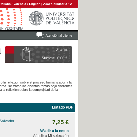
tellano
/
Valencià
/
English
|
Accesibilidad:
a
·
A
Atención al cliente
0 items
Subtotal: 0,00 €
o la reflexión sobre el proceso humanizador y la
s, se tratan los distintos temas bajo diferentes
 la reflexión sobre la complejidad de la
Listado PDF
 Salvador
7,25 €
Añadir a la cesta
Añadir a Mi selección