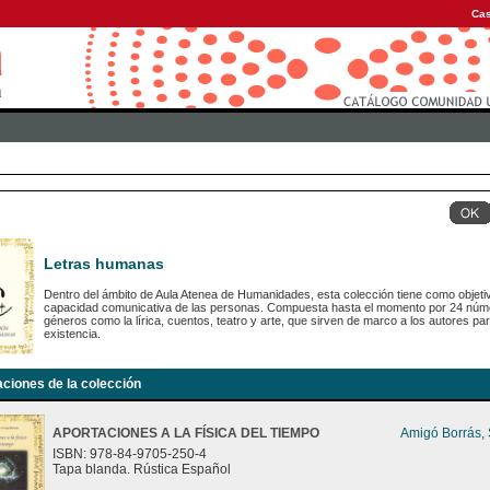
Cas
Letras humanas
Dentro del ámbito de Aula Atenea de Humanidades, esta colección tiene como objetiv
capacidad comunicativa de las personas. Compuesta hasta el momento por 24 número
géneros como la lírica, cuentos, teatro y arte, que sirven de marco a los autores para
existencia.
aciones de la colección
APORTACIONES A LA FÍSICA DEL TIEMPO
Amigó Borrás,
ISBN: 978-84-9705-250-4
Tapa blanda. Rústica Español