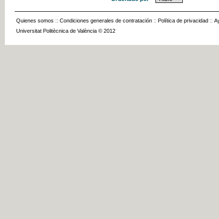
Quienes somos
::
Condiciones generales de contratación
::
Política de privacidad
::
A
Universitat Politècnica de València © 2012