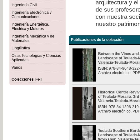
arquitectura y e
Ingeniería Civil
de sus profesore
Ingeniería Electrónica y
con nuestra soc
Comunicaciones
nuestro patrimon
Ingeniería Energética,
Eléctrica y Motores
Ingeniería Mecánica y de
Publicaciones de la colección
Materiales
Lingüística
Between the Vines and 
Otras Tecnologías y Ciencias
Landscape of Teulada-M
Aplicadas
Valencia-Teulada-Moraira
Varios
ISBN: 978-84-9048-322
Archivo electrónico. PDF
Colecciones [+/-]
Historical Centre Revi
of Teulada-Moraira. 3rd
Valencia-Teulada-Moraira
ISBN: 978-84-1396-219
Archivo electrónico. PDF
Teulada Southern Borde
Landscape of Teulada-Mo
Workshop, Valencia-Teul