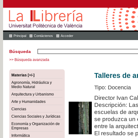
Principal
Contáctenos
Acceder
Búsqueda
>> Búsqueda avanzada
Talleres de a
Materias [+/-]
Agronomía, Hidráulica y
Tipo: Docencia
Medio Natural
Arquitectura y Urbanismo
Director Ivan Ca
Arte y Humanidades
Descripción: La
Ciencias
escuelas de arqu
Ciencias Sociales y Jurídicas
se produzca un 
Economía y Organización de
entre la arquitec
Empresas
El resultado se 
Informática