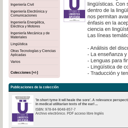
lingüísticas. Con
Ingeniería Civil
dentro de la lingü
Ingeniería Electrónica y
nos permitan avan
Comunicaciones
énfasis en la ace
Ingeniería Energética,
Eléctrica y Motores
ciencia en lingüís
Ingeniería Mecánica y de
Las líneas temáti
Materiales
Lingüística
- Análisis del dis
Otras Tecnologías y Ciencias
- La enseñanza y 
Aplicadas
- Lenguas para fi
Varios
- Lingüística de 
- Traducción y te
Colecciones [+/-]
Publicaciones de la colección
'In short tyme it wil heale the sore'. A relevance perspec
in medical utilitarian texts of the earl ...
ISBN: 978-84-9048-857-7
Archivo electrónico. PDF acceso libre Inglés