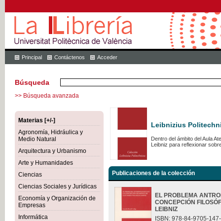
Principal
Contáctenos
Acceder
Búsqueda
>> Búsqueda avanzada
Materias [+/-]
Leibnizius Politechn
Agronomía, Hidráulica y
Medio Natural
Dentro del ámbito del Aula A
Leibniz para reflexionar sob
Arquitectura y Urbanismo
Arte y Humanidades
Publicaciones de la colección
Ciencias
Ciencias Sociales y Jurídicas
EL PROBLEMA ANTRO
Economía y Organización de
CONCEPCIÓN FILOSÓF
Empresas
LEIBNIZ
Informática
ISBN: 978-84-9705-147