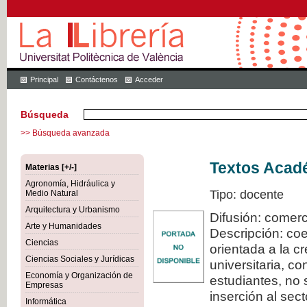
Principal
Contáctenos
Acceder
Búsqueda
>> Búsqueda avanzada
Textos Acadé
Materias [+/-]
Agronomía, Hidráulica y
Tipo: docente
Medio Natural
Arquitectura y Urbanismo
Difusión: comerc
Arte y Humanidades
Descripción: coe
Ciencias
orientada a la c
Ciencias Sociales y Jurídicas
universitaria, c
Economía y Organización de
estudiantes, no 
Empresas
inserción al sec
Informática