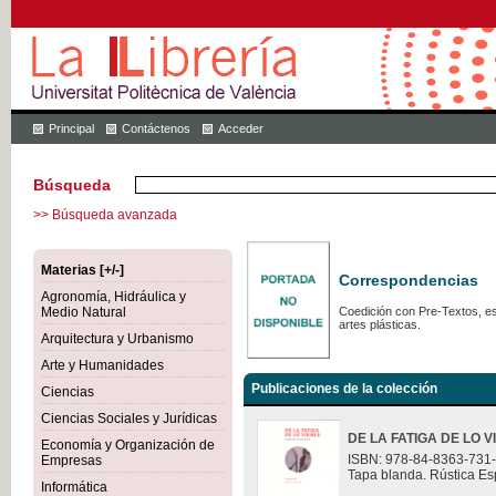
Principal
Contáctenos
Acceder
Búsqueda
>> Búsqueda avanzada
Materias [+/-]
Correspondencias
Agronomía, Hidráulica y
Medio Natural
Coedición con Pre-Textos, est
artes plásticas.
Arquitectura y Urbanismo
Arte y Humanidades
Publicaciones de la colección
Ciencias
Ciencias Sociales y Jurídicas
DE LA FATIGA DE LO V
Economía y Organización de
ISBN: 978-84-8363-731
Empresas
Tapa blanda. Rústica Es
Informática