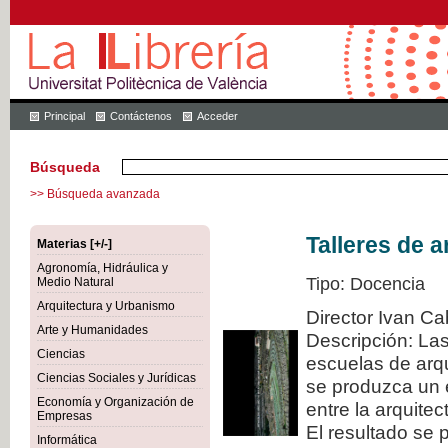
Principal
Contáctenos
Acceder
Búsqueda
>> Búsqueda avanzada
Talleres de a
Materias [+/-]
Agronomía, Hidráulica y
Tipo: Docencia
Medio Natural
Arquitectura y Urbanismo
Director Ivan Ca
Arte y Humanidades
Descripción: La
Ciencias
escuelas de arqu
Ciencias Sociales y Jurídicas
se produzca un 
Economía y Organización de
entre la arquitec
Empresas
El resultado se 
Informática