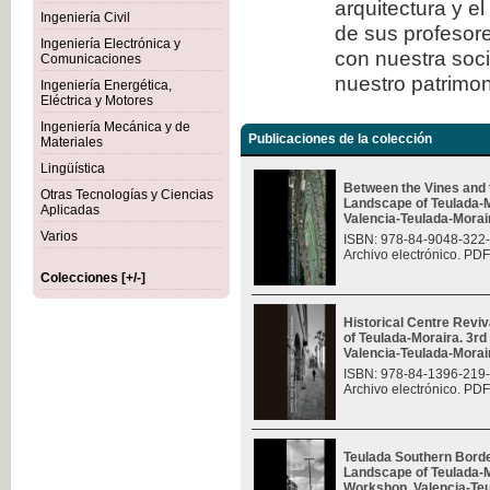
arquitectura y e
Ingeniería Civil
de sus profesore
Ingeniería Electrónica y
con nuestra soc
Comunicaciones
nuestro patrimon
Ingeniería Energética,
Eléctrica y Motores
Ingeniería Mecánica y de
Publicaciones de la colección
Materiales
Lingüística
Between the Vines and 
Otras Tecnologías y Ciencias
Landscape of Teulada-M
Aplicadas
Valencia-Teulada-Moraira
Varios
ISBN: 978-84-9048-322
Archivo electrónico. PDF
Colecciones [+/-]
Historical Centre Revi
of Teulada-Moraira. 3rd
Valencia-Teulada-Moraira
ISBN: 978-84-1396-219
Archivo electrónico. PDF
Teulada Southern Borde
Landscape of Teulada-Mo
Workshop, Valencia-Teul