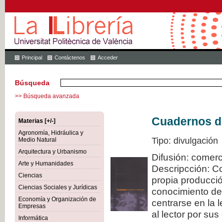
Principal
Contáctenos
Acceder
Búsqueda
>> Búsqueda avanzada
Cuadernos de
Materias [+/-]
Agronomía, Hidráulica y
Tipo: divulgación
Medio Natural
Arquitectura y Urbanismo
Difusión: comerc
Arte y Humanidades
Descripcción: C
Ciencias
propia producció
Ciencias Sociales y Jurídicas
conocimiento de
Economía y Organización de
centrarse en la 
Empresas
al lector por sus
Informática