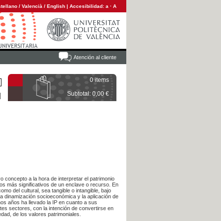
tellano
/
Valencià
/
English
|
Accesibilidad:
a
·
A
Atención al cliente
0 items
Subtotal: 0,00 €
 concepto a la hora de interpretar el patrimonio
tos más significativos de un enclave o recurso. En
mo del cultural, sea tangible o intangible, bajo
 la dinamización socioeconómica y la aplicación de
mos años ha llevado la IP en cuanto a sus
ntes sectores, con la intención de convertirse en
edad, de los valores patrimoniales.