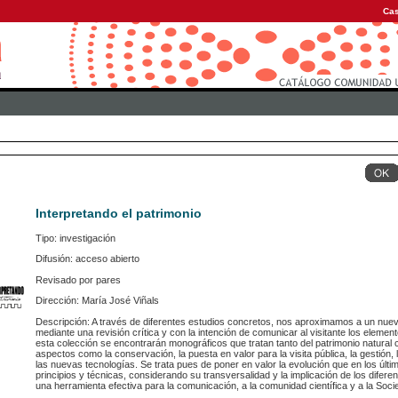
Cas
Interpretando el patrimonio
Tipo: investigación
Difusión: acceso abierto
Revisado por pares
Dirección: María José Viñals
Descripción: A través de diferentes estudios concretos, nos aproximamos a un nuevo
mediante una revisión crítica y con la intención de comunicar al visitante los elemen
esta colección se encontrarán monográficos que tratan tanto del patrimonio natural co
aspectos como la conservación, la puesta en valor para la visita pública, la gestión,
las nuevas tecnologías. Se trata pues de poner en valor la evolución que en los últi
principios y técnicas, considerando su transversalidad y la implicación de los difere
una herramienta efectiva para la comunicación, a la comunidad científica y a la Soci