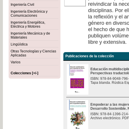
reivindicar la nec
Ingeniería Civil
disciplinas. Por e
Ingeniería Electrónica y
la reflexión y el 
Comunicaciones
género en diverso
Ingeniería Energética,
Eléctrica y Motores
el hecho de que h
Ingeniería Mecánica y de
publiquen volúmen
Materiales
libre y extensiva.
Lingüística
Otras Tecnologías y Ciencias
Aplicadas
Publicaciones de la colección
Varios
Educación multidiscipli
Colecciones [+/-]
Perspectivas traductológ
ISBN: 978-84-9048-796
Tapa blanda. Rústica Es
Empoderar a las mujere
Desarrollo Sostenible.
ISBN: 978-84-1396-214
Archivo electrónico. PDF