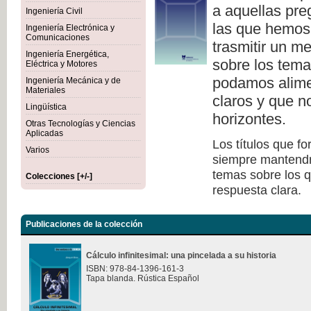
a aquellas pre
Ingeniería Civil
las que hemos
Ingeniería Electrónica y
Comunicaciones
trasmitir un me
Ingeniería Energética,
sobre los tema
Eléctrica y Motores
podamos alime
Ingeniería Mecánica y de
Materiales
claros y que 
Lingüística
horizontes.
Otras Tecnologías y Ciencias
Aplicadas
Los títulos que f
Varios
siempre mantendrán
temas sobre los q
Colecciones [+/-]
respuesta clara.
Publicaciones de la colección
Cálculo infinitesimal: una pincelada a su historia
ISBN: 978-84-1396-161-3
Tapa blanda. Rústica Español