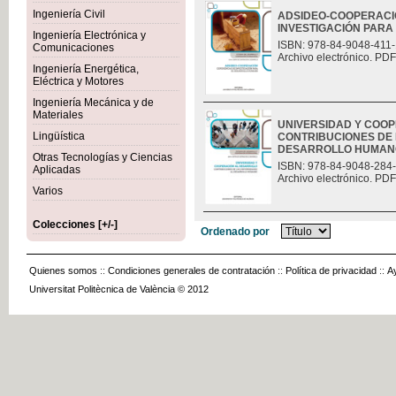
Ingeniería Civil
ADSIDEO-COOPERACIÓ
INVESTIGACIÓN PAR
Ingeniería Electrónica y
ISBN: 978-84-9048-411-
Comunicaciones
Archivo electrónico. PDF
Ingeniería Energética,
Eléctrica y Motores
Ingeniería Mecánica y de
Materiales
UNIVERSIDAD Y COO
Lingüística
CONTRIBUCIONES DE 
DESARROLLO HUMAN
Otras Tecnologías y Ciencias
ISBN: 978-84-9048-284
Aplicadas
Archivo electrónico. PDF
Varios
Colecciones [+/-]
Ordenado por
Quienes somos
::
Condiciones generales de contratación
::
Política de privacidad
::
A
Universitat Politècnica de València © 2012