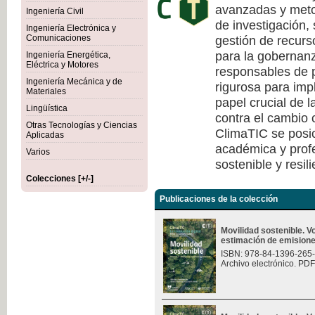
avanzadas y meto
Ingeniería Civil
de investigación, 
Ingeniería Electrónica y
gestión de recurs
Comunicaciones
para la gobernanza
Ingeniería Energética,
Eléctrica y Motores
responsables de p
Ingeniería Mecánica y de
rigurosa para imp
Materiales
papel crucial de l
Lingüística
contra el cambio c
Otras Tecnologías y Ciencias
ClimaTIC se posi
Aplicadas
académica y profe
Varios
sostenible y resili
Colecciones [+/-]
Publicaciones de la colección
Movilidad sostenible. 
estimación de emision
ISBN: 978-84-1396-265
Archivo electrónico. PDF