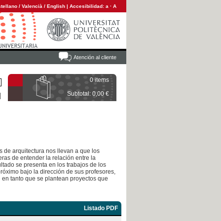
tellano
/
Valencià
/
English
|
Accesibilidad:
a
·
A
Atención al cliente
0 items
Subtotal: 0,00 €
 de arquitectura nos llevan a que los
ras de entender la relación entre la
sultado se presenta en los trabajos de los
róximo bajo la dirección de sus profesores,
d en tanto que se plantean proyectos que
Listado PDF