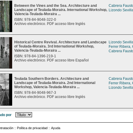
Between the Vines and the Sea. Architecture and
Cabrera Fausto
Landscape of Teulada-Moraira. International Workshop,
Lizondo Sevill
Valencia-Teulada-Moraira ...
ISBN: 978-84-9048-322-0
Archivo electrónico. PDF acceso libre Inglés
Historical Centre Revival. Architecture and Landscape
Lizondo Sevill
of Teulada-Moraira. 3rd International Workshop,
Ferrer Ribera,
Valencia-Teulada-Moraira ...
Cabrera Fausto
ISBN: 978-84-1396-219-1
Archivo electrónico. PDF acceso libre Español
Teulada Southern Borders. Architecture and
Cabrera Fausto
Landscape of Teulada-Moraira. 2nd International
Ferrer Ribera,
Workshop, Valencia-Teulada-Moraira ...
Lizondo Sevill
ISBN: 978-84-9048-967-3
Archivo electrónico. PDF acceso libre Inglés
do por
tratación
::
Política de privacidad
::
Ayuda