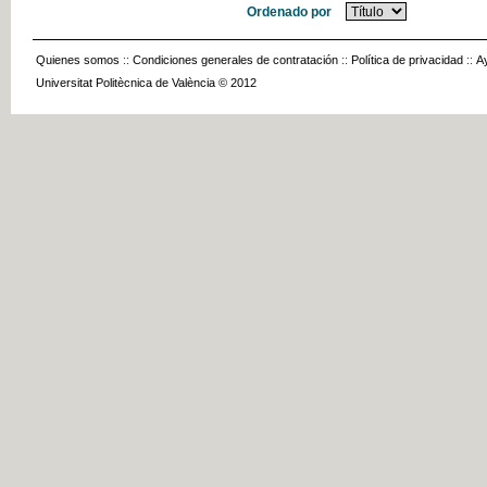
Ordenado por
Quienes somos
::
Condiciones generales de contratación
::
Política de privacidad
::
A
Universitat Politècnica de València © 2012