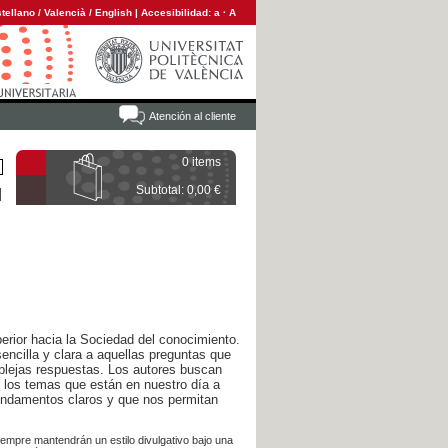
tellano
/
Valencià
/
English
|
Accesibilidad:
a
·
A
Atención al cliente
0 items
Subtotal: 0,00 €
erior hacia la Sociedad del conocimiento.
encilla y clara a aquellas preguntas que
lejas respuestas. Los autores buscan
e los temas que están en nuestro día a
undamentos claros y que nos permitan
iempre mantendrán un estilo divulgativo bajo una