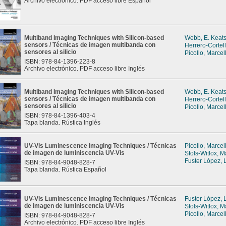
Archivo electrónico. PDF acceso libre Español
Multiband Imaging Techniques with Silicon-based
Webb, E. Keat
sensors / Técnicas de imagen multibanda con
Herrero-Cortel
sensores al silicio
Picollo, Marcel
ISBN: 978-84-1396-223-8
Archivo electrónico. PDF acceso libre Inglés
Multiband Imaging Techniques with Silicon-based
Webb, E. Keat
sensors / Técnicas de imagen multibanda con
Herrero-Cortel
sensores al silicio
Picollo, Marcel
ISBN: 978-84-1396-403-4
Tapa blanda. Rústica Inglés
UV-Vis Luminescence Imaging Techniques / Técnicas
Picollo, Marcel
de imagen de luminiscencia UV-Vis
Stols-Witlox, M
Fuster López, 
ISBN: 978-84-9048-828-7
Tapa blanda. Rústica Español
UV-Vis Luminescence Imaging Techniques / Técnicas
Fuster López, 
de imagen de luminiscencia UV-Vis
Stols-Witlox, M
Picollo, Marcel
ISBN: 978-84-9048-828-7
Archivo electrónico. PDF acceso libre Inglés