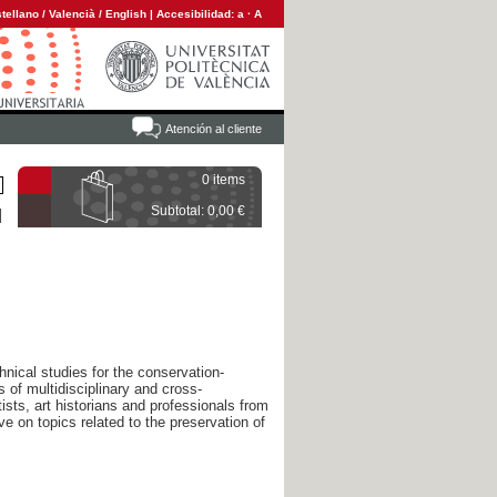
tellano
/
Valencià
/
English
|
Accesibilidad:
a
·
A
Atención al cliente
0 items
Subtotal: 0,00 €
hnical studies for the conservation-
s of multidisciplinary and cross-
ists, art historians and professionals from
ve on topics related to the preservation of