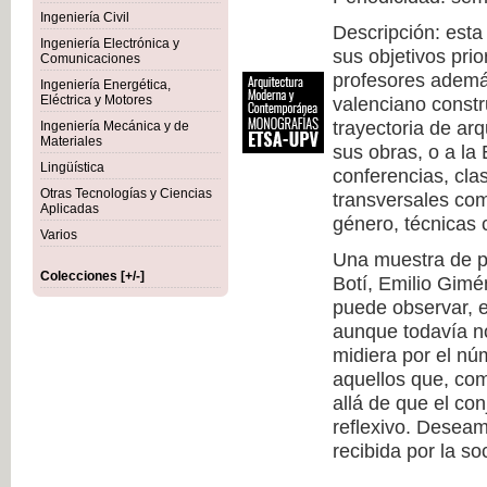
Ingeniería Civil
Descripción: esta
Ingeniería Electrónica y
sus objetivos prio
Comunicaciones
profesores además
Ingeniería Energética,
Eléctrica y Motores
valenciano constr
trayectoria de arq
Ingeniería Mecánica y de
Materiales
sus obras, o a la
Lingüística
conferencias, cla
Otras Tecnologías y Ciencias
transversales com
Aplicadas
género, técnicas c
Varios
Una muestra de pr
Colecciones [+/-]
Botí, Emilio Gimé
puede observar, 
aunque todavía no
midiera por el nú
aquellos que, co
allá de que el co
reflexivo. Deseam
recibida por la so