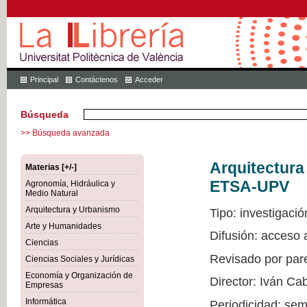
Principal
Contáctenos
Acceder
Búsqueda
>> Búsqueda avanzada
Arquitectur
Materias [+/-]
ETSA-UPV
Agronomía, Hidráulica y
Medio Natural
Arquitectura y Urbanismo
Tipo: investigació
Arte y Humanidades
Difusión: acceso
Ciencias
Revisado por par
Ciencias Sociales y Jurídicas
Economía y Organización de
Director: Iván Ca
Empresas
Informática
Periodicidad: sem