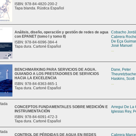
ISBN: 978-84-4820-200-2
Tapa blanda. Rústica Español
Análisis, diseño, operación y gestión de redes de agua
Cobacho Jordá
con EPANET (tomo I y tomo II)
Cabrera Roche
De Eça Guimar
ISBN: 978-84-6096-384-4
José Manuel
Tapa dura. Cartoné Español
...
BENCHMARKING PARA SERVICIOS DE AGUA.
Dane, Peter
GUIANDO A LOS PRESTADORES DE SERVICIOS
Theuretzbacher
HACIA LA EXCELENCIA
Haskins, Scott
...
ISBN: 978-84-8363-865-1
Tapa dura. Cartoné Español
CONCEPTOS FUNDAMENTALES SOBRE MEDICIÓN E
Arregui De La 
INSTRUMENTACIÓN
Iglesias Rey, P
ISBN: 978-84-6091-472-3
Tapa dura. Cartoné Español
CONTROL DE PÉRDIDAS DE AGUA EN REDES
Cabrera Marcet