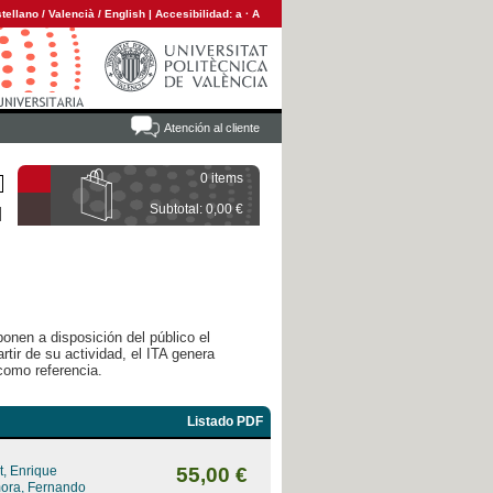
tellano
/
Valencià
/
English
|
Accesibilidad:
a
·
A
Atención al cliente
0 items
Subtotal: 0,00 €
ponen a disposición del público el
rtir de su actividad, el ITA genera
como referencia.
Listado PDF
, Enrique
55,00 €
mora, Fernando