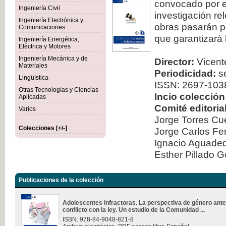
convocado por el
Ingeniería Civil
investigación re
Ingeniería Electrónica y
obras pasarán po
Comunicaciones
que garantizará 
Ingeniería Energética,
Eléctrica y Motores
Ingeniería Mecánica y de
Director:
Vicente
Materiales
Periodicidad:
se
Lingüística
ISSN: 2697-103
Otras Tecnologías y Ciencias
Incio colección
Aplicadas
Comité editorial
Varios
Jorge Torres Cu
Colecciones [+/-]
Jorge Carlos Fe
Ignacio Aguad
Esther Pillado 
Publicaciones de la colección
Adolescentes infractoras. La perspectiva de género ante
conflicto con la ley. Un estudio de la Comunidad ...
ISBN: 978-84-9048-821-8