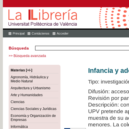
Principal
Contáctenos
Acceder
Búsqueda
>> Búsqueda avanzada
Infancia y a
Materias [+/-]
Agronomía, Hidráulica y
Tipo: investigació
Medio Natural
Arquitectura y Urbanismo
Difusión: acceso
Arte y Humanidades
Revisión por pa
Ciencias
Descripción: con
Ciencias Sociales y Jurídicas
UPV pretende ap
Economía y Organización de
muestra de su ac
Empresas
menores. La col
Informática