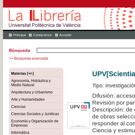
Principal
Contáctenos
Acceder
Búsqueda
>> Búsqueda avanzada
UPV[Scientia
Materias [+/-]
Agronomía, Hidráulica y
Tipo: investigació
Medio Natural
Arquitectura y Urbanismo
Difusión: acceso
Arte y Humanidades
Revisión por pa
Ciencias
Descripción: de 
Ciencias Sociales y Jurídicas
de obras selecci
Economía y Organización de
responder al com
Empresas
Ciencia y estimul
Informática