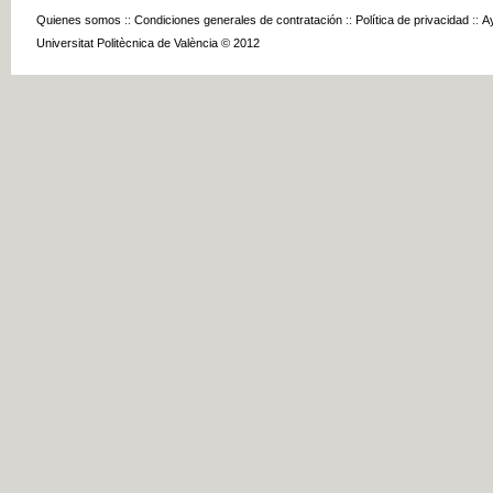
Quienes somos
::
Condiciones generales de contratación
::
Política de privacidad
::
A
Universitat Politècnica de València © 2012