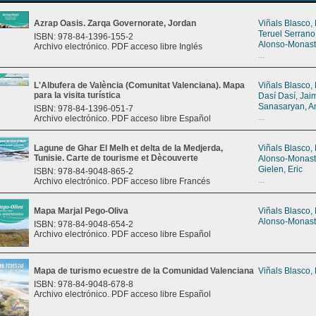
Azrap Oasis. Zarqa Governorate, Jordan
Viñals Blasco,
Teruel Serrano
ISBN: 978-84-1396-155-2
Alonso-Monast
Archivo electrónico. PDF acceso libre Inglés
...
L'Albufera de València (Comunitat Valenciana). Mapa
Viñals Blasco,
para la visita turística
Dasí Dasí, Jai
Sanasaryan, A
ISBN: 978-84-1396-051-7
...
Archivo electrónico. PDF acceso libre Español
Lagune de Ghar El Melh et delta de la Medjerda,
Viñals Blasco,
Tunisie. Carte de tourisme et Dècouverte
Alonso-Monast
Gielen, Eric
ISBN: 978-84-9048-865-2
...
Archivo electrónico. PDF acceso libre Francés
Mapa Marjal Pego-Oliva
Viñals Blasco,
Alonso-Monast
ISBN: 978-84-9048-654-2
Archivo electrónico. PDF acceso libre Español
Mapa de turismo ecuestre de la Comunidad Valenciana
Viñals Blasco,
ISBN: 978-84-9048-678-8
Archivo electrónico. PDF acceso libre Español