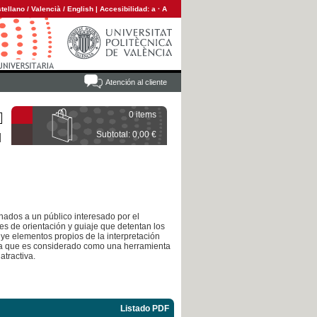
tellano
/
Valencià
/
English
|
Accesibilidad:
a
·
A
Atención al cliente
0 items
Subtotal: 0,00 €
inados a un público interesado por el
es de orientación y guiaje que detentan los
luye elementos propios de la interpretación
 ya que es considerado como una herramienta
atractiva.
Listado PDF