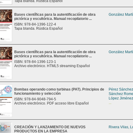
Tapa blanda. Rústica Español
Bases científicas para la autentificación de obra
González Martí
pictórica y escultórica. Manual recopilatorio ...
ISBN: 978-84-1396-122-4
Tapa blanda. Rústica Español
Bases científicas para la autentificación de obra
González Martí
pictórica y escultórica. Manual recopilatorio ...
ISBN: 978-84-1396-123-1
Archivo electrónico. HTML5 streaming Español
Bombas operando como turbinas (PAT). Principios de
Pérez Sánchez
funcionamiento y selección
Sánchez Romer
López Jiménez
ISBN: 978-84-9048-794-5
...
Archivo electrónico. PDF acceso libre Español
CREACIÓN Y LANZAMIENTO DE NUEVOS
Rivera Vilas, L
PRODUCTOS EN LA EMPRESA