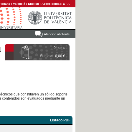
tellano
/
Valencià
/
English
|
Accesibilidad:
a
·
A
Atención al cliente
0 items
Subtotal: 0,00 €
-técnicos que constituyen un sólido soporte
 Sus contenidos son evaluados mediante un
Listado PDF