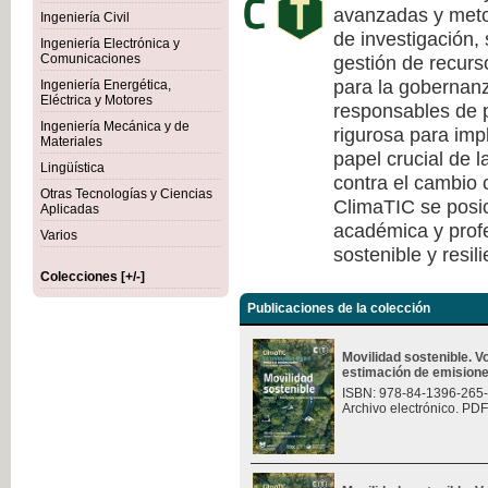
avanzadas y meto
Ingeniería Civil
de investigación, 
Ingeniería Electrónica y
gestión de recurs
Comunicaciones
para la gobernanza
Ingeniería Energética,
Eléctrica y Motores
responsables de p
Ingeniería Mecánica y de
rigurosa para imp
Materiales
papel crucial de l
Lingüística
contra el cambio c
Otras Tecnologías y Ciencias
ClimaTIC se posi
Aplicadas
académica y profe
Varios
sostenible y resili
Colecciones [+/-]
Publicaciones de la colección
Movilidad sostenible. 
estimación de emision
ISBN: 978-84-1396-265
Archivo electrónico. PDF