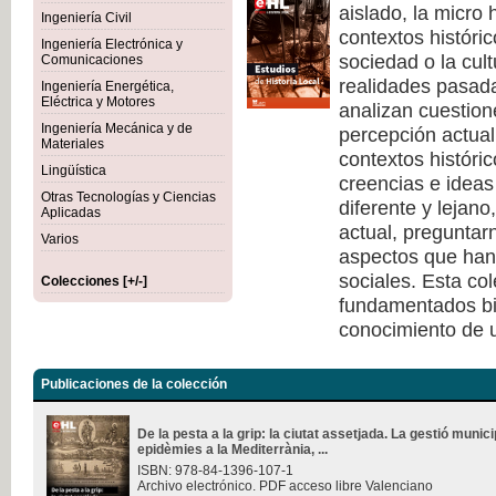
aislado, la micro 
Ingeniería Civil
contextos históri
Ingeniería Electrónica y
sociedad o la cult
Comunicaciones
realidades pasad
Ingeniería Energética,
Eléctrica y Motores
analizan cuestione
Ingeniería Mecánica y de
percepción actual 
Materiales
contextos históri
Lingüística
creencias e ideas
Otras Tecnologías y Ciencias
diferente y lejano
Aplicadas
actual, pregunta
Varios
aspectos que han 
sociales. Esta co
Colecciones [+/-]
fundamentados bi
conocimiento de u
Publicaciones de la colección
De la pesta a la grip: la ciutat assetjada. La gestió munici
epidèmies a la Mediterrània, ...
ISBN: 978-84-1396-107-1
Archivo electrónico. PDF acceso libre Valenciano