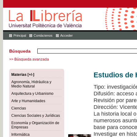
Principal
Contáctenos
Acceder
Búsqueda
>> Búsqueda avanzada
Estudios de 
Materias [+/-]
Agronomía, Hidráulica y
Tipo: investigació
Medio Natural
Difusión: acceso 
Arquitectura y Urbanismo
Revisión por pare
Arte y Humanidades
Dirección: Vicen
Ciencias
La historia local
Ciencias Sociales y Jurídicas
numerosos asuntos
Economía y Organización de
base para conocer
Empresas
Investigar en hist
Informática