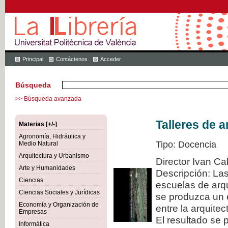
Principal
Contáctenos
Acceder
Búsqueda
>> Búsqueda avanzada
Talleres de a
Materias [+/-]
Agronomía, Hidráulica y
Tipo: Docencia
Medio Natural
Arquitectura y Urbanismo
Director Ivan Ca
Arte y Humanidades
Descripción: La
Ciencias
escuelas de arqu
Ciencias Sociales y Jurídicas
se produzca un 
Economía y Organización de
entre la arquitec
Empresas
El resultado se 
Informática