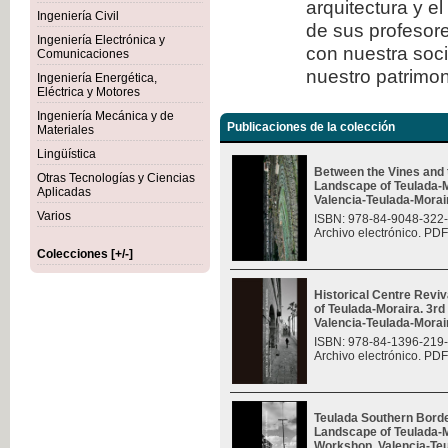
arquitectura y e
Ingeniería Civil
de sus profesore
Ingeniería Electrónica y
con nuestra soc
Comunicaciones
nuestro patrimon
Ingeniería Energética,
Eléctrica y Motores
Ingeniería Mecánica y de
Publicaciones de la colección
Materiales
Lingüística
Between the Vines and 
Otras Tecnologías y Ciencias
Landscape of Teulada-M
Aplicadas
Valencia-Teulada-Moraira
Varios
ISBN: 978-84-9048-322
Archivo electrónico. PDF
Colecciones [+/-]
Historical Centre Revi
of Teulada-Moraira. 3rd
Valencia-Teulada-Moraira
ISBN: 978-84-1396-219
Archivo electrónico. PDF
Teulada Southern Borde
Landscape of Teulada-Mo
Workshop, Valencia-Teul