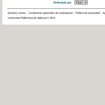
Ordenado por
Quienes somos
::
Condiciones generales de contratación
::
Política de privacidad
::
A
Universitat Politècnica de València © 2012