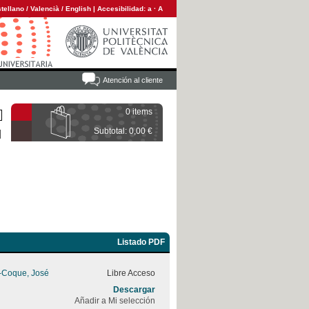
tellano
/
Valencià
/
English
|
Accesibilidad:
a
·
A
Atención al cliente
0 items
Subtotal: 0,00 €
Listado PDF
z-Coque, José
Libre Acceso
Descargar
Añadir a Mi selección