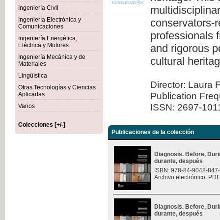
multidisciplina
Ingeniería Civil
Ingeniería Electrónica y
conservators-re
Comunicaciones
professionals 
Ingeniería Energética,
Eléctrica y Motores
and rigorous pe
Ingeniería Mecánica y de
cultural herita
Materiales
Lingüística
Director: Laura 
Otras Tecnologías y Ciencias
Publication Fre
Aplicadas
ISSN: 2697-101
Varios
Colecciones [+/-]
Publicaciones de la colección
Diagnosis. Before, Durin
durante, después
ISBN: 978-84-9048-847
Archivo electrónico. PDF
Diagnosis. Before, Durin
durante, después