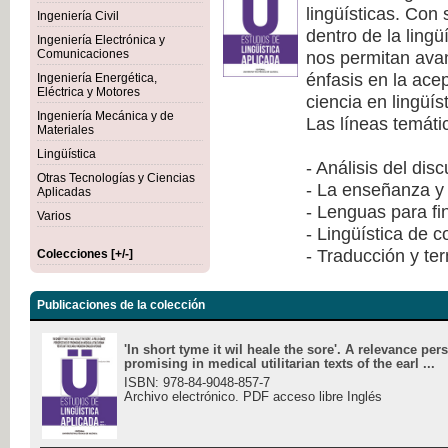
lingüísticas. Con
Ingeniería Civil
dentro de la lingü
Ingeniería Electrónica y
nos permitan avan
Comunicaciones
énfasis en la ace
Ingeniería Energética,
Eléctrica y Motores
ciencia en lingüís
Ingeniería Mecánica y de
Las líneas temáti
Materiales
Lingüística
- Análisis del dis
Otras Tecnologías y Ciencias
- La enseñanza y 
Aplicadas
- Lenguas para fi
Varios
- Lingüística de 
- Traducción y te
Colecciones [+/-]
Publicaciones de la colección
'In short tyme it wil heale the sore'. A relevance per
promising in medical utilitarian texts of the earl ...
ISBN: 978-84-9048-857-7
Archivo electrónico. PDF acceso libre Inglés