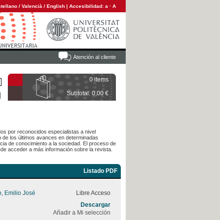
tellano
/
Valencià
/
English
|
Accesibilidad:
a
·
A
Atención al cliente
0 items
Subtotal: 0,00 €
dos por reconocidos especialistas a nivel
ón de los últimos avances en determinadas
cia de conocimiento a la sociedad. El proceso de
de acceder a más información sobre la revista.
Listado PDF
o, Emilio José
Libre Acceso
Descargar
Añadir a Mi selección