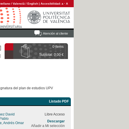
tellano
/
Valencià
/
English
|
Accesibilidad:
a
·
A
Atención al cliente
0 items
Subtotal: 0,00 €
ignatura del plan de estudios UPV
Listado PDF
uez David
Libre Acceso
 Pablo
Descargar
rre, Andrés Omar
Añadir a Mi selección